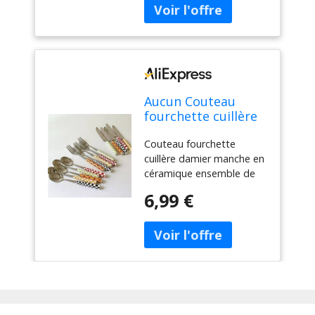
Aucun Couteau
fourchette cuillère
damier manche en
Couteau fourchette
céramique
cuillère damier manche en
ensemble de
céramique ensemble de
couverts vaisselle
couverts vaisselle
occidentale
6,99 €
occidentale fourchette à
fourchette à
Dessert couteau cuillère 3
Dessert couteau
pièces/ensemble
cuillère 3
pièces/ensemble