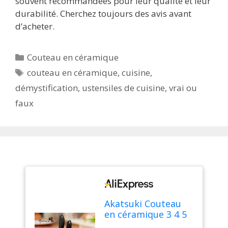
souvent recommandées pour leur qualité et leur
durabilité. Cherchez toujours des avis avant
d’acheter.
Catégories
Couteau en céramique
Étiquettes
couteau en céramique
,
cuisine
,
démystification
,
ustensiles de cuisine
,
vrai ou
faux
Akatsuki Couteau
en céramique 3 4 5
6 pouces, ensemble