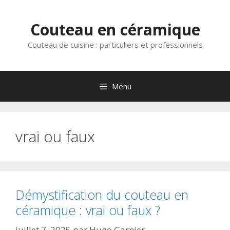
Aller
au
Couteau en céramique
contenu
Couteau de cuisine : particuliers et professionnels
Menu
vrai ou faux
Démystification du couteau en
céramique : vrai ou faux ?
juillet 7, 2025
par
Hugo Garnier