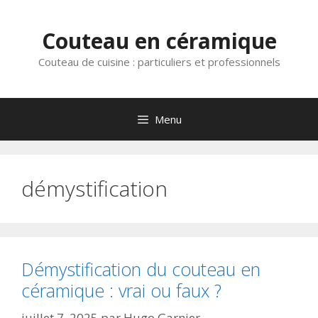
Aller
au
Couteau en céramique
contenu
Couteau de cuisine : particuliers et professionnels
Menu
démystification
Démystification du couteau en
céramique : vrai ou faux ?
juillet 7, 2025
par
Hugo Garnier