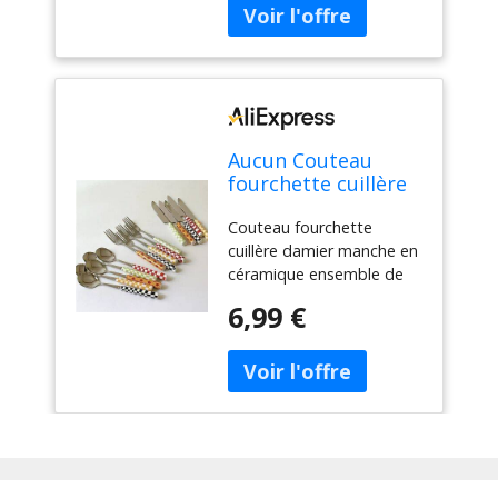
Aucun Couteau
fourchette cuillère
damier manche en
Couteau fourchette
céramique
cuillère damier manche en
ensemble de
céramique ensemble de
couverts vaisselle
couverts vaisselle
occidentale
6,99 €
occidentale fourchette à
fourchette à
Dessert couteau cuillère 3
Dessert couteau
pièces/ensemble
cuillère 3
pièces/ensemble