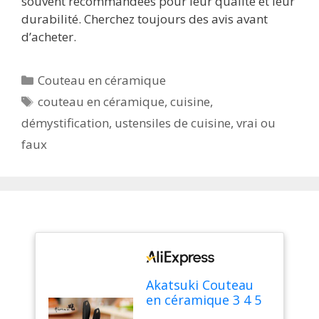
souvent recommandées pour leur qualité et leur
durabilité. Cherchez toujours des avis avant
d’acheter.
Catégories
Couteau en céramique
Étiquettes
couteau en céramique
,
cuisine
,
démystification
,
ustensiles de cuisine
,
vrai ou
faux
Akatsuki Couteau
en céramique 3 4 5
6 pouces, ensemble