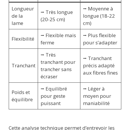
Longueur
⭢ Moyenne à
⭢ Très longue
de la
longue (18-22
(20-25 cm)
lame
cm)
⭢ Flexible mais
⭢ Plus flexible
Flexibilité
ferme
pour s’adapter
⭢ Très
⭢ Tranchant
tranchant pour
Tranchant
précis adapté
trancher sans
aux fibres fines
écraser
⭢ Equilibré
⭢ Léger à
Poids et
pour geste
moyen pour
équilibre
puissant
maniabilité
Cette analyse technique permet d’entrevoir les