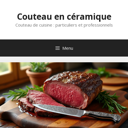
Aller
au
Couteau en céramique
contenu
Couteau de cuisine : particuliers et professionnels
Menu