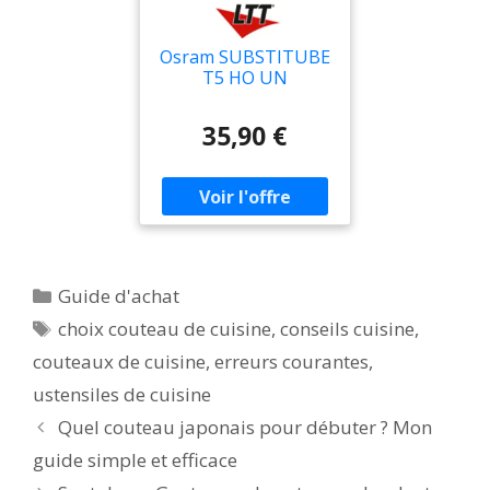
Osram SUBSTITUBE
T5 HO UN
26W/4000K 1100mm
- Tubes fluorescents
35,90 €
LED, socle G5
Catégories
Guide d'achat
Étiquettes
choix couteau de cuisine
,
conseils cuisine
,
couteaux de cuisine
,
erreurs courantes
,
ustensiles de cuisine
Quel couteau japonais pour débuter ? Mon
guide simple et efficace