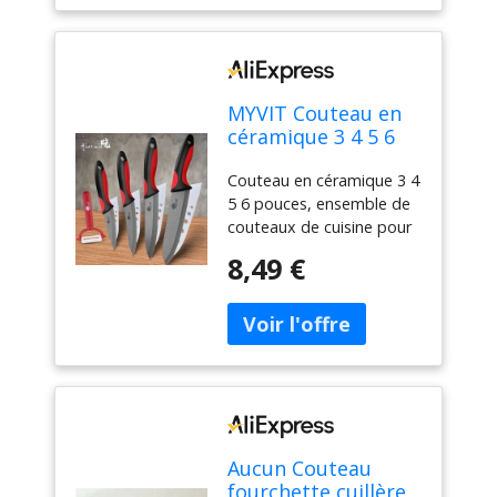
MYVIT Couteau en
céramique 3 4 5 6
pouces, ensemble
Couteau en céramique 3 4
de couteaux de
5 6 pouces, ensemble de
cuisine pour Chef,
couteaux de cuisine pour
lame noire en
Chef, lame noire en
zircone, pour
8,49 €
zircone, pour légumes et
légumes et fruits,
fruits, outil de cuisine
outil de cuisine
Aucun Couteau
fourchette cuillère