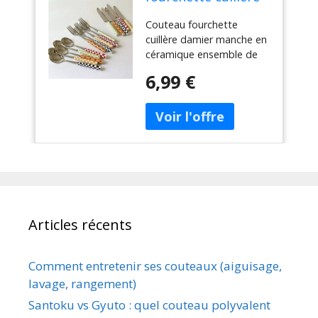
damier manche en
Couteau fourchette
céramique
cuillère damier manche en
ensemble de
céramique ensemble de
couverts vaisselle
couverts vaisselle
occidentale
6,99 €
occidentale fourchette à
fourchette à
Dessert couteau cuillère 3
Dessert couteau
pièces/ensemble
cuillère 3
pièces/ensemble
Articles récents
Comment entretenir ses couteaux (aiguisage,
lavage, rangement)
Santoku vs Gyuto : quel couteau polyvalent