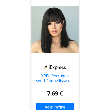
XPEL Perruque
synthétique lisse mi-
longue pour femme,
faux cheveux,
7,69 €
extrémité d'un
couteau, noir, haute
température,
couvre-tête complet