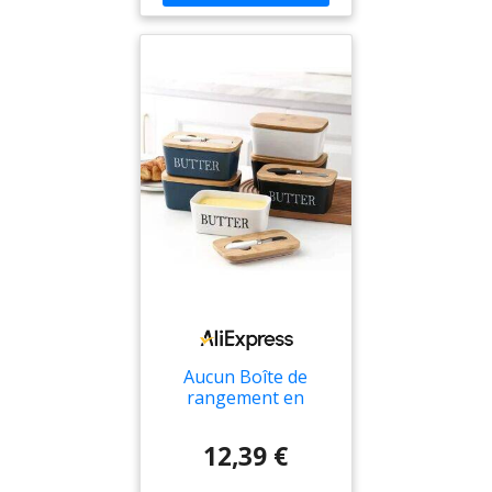
Aucun Boîte de
rangement en
céramique pour
beurre et fromage
12,39 €
avec couvercle en
bambou, couteau et