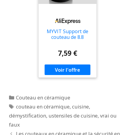
MYVIT Support de
couteau de 8.8
pouces, pour Chef
de cuisine, couteau
7,59 €
en céramique inséré,
bloc de couteaux en
plastique, support
de réservoir de
stockage,
accessoires de
cuisine
Catégories
Couteau en céramique
Étiquettes
couteau en céramique
,
cuisine
,
démystification
,
ustensiles de cuisine
,
vrai ou
faux
Les couteaux en céramique et la sécurité en