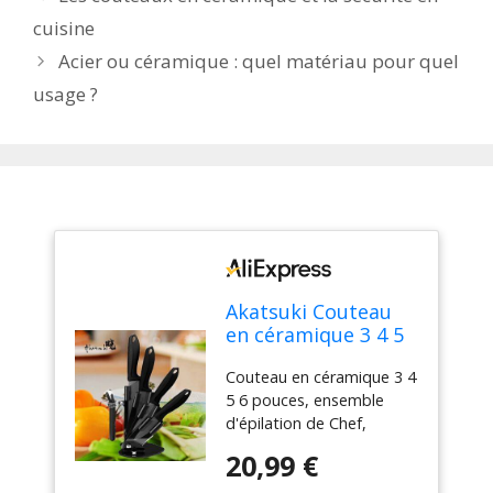
cuisine
Acier ou céramique : quel matériau pour quel
usage ?
Akatsuki Couteau
en céramique 3 4 5
6 pouces, ensemble
Couteau en céramique 3 4
d'épilation de Chef,
5 6 pouces, ensemble
utilitaire de
d'épilation de Chef,
tranchage, lame
utilitaire de tranchage,
noire en zircone,
20,99 €
lame noire en zircone,
support de bloc de
support de bloc de