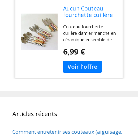
Aucun Couteau
fourchette cuillère
damier manche en
Couteau fourchette
céramique
cuillère damier manche en
ensemble de
céramique ensemble de
couverts vaisselle
couverts vaisselle
occidentale
6,99 €
occidentale fourchette à
fourchette à
Dessert couteau cuillère 3
Dessert couteau
pièces/ensemble
cuillère 3
pièces/ensemble
Articles récents
Comment entretenir ses couteaux (aiguisage,