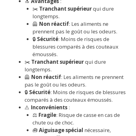
🔝
Avantages
:
✂️
Tranchant supérieur
qui dure
longtemps.
🦺
Non réactif
: Les aliments ne
prennent pas le goût ou les odeurs.
🔒
Sécurité
: Moins de risques de
blessures comparés à des couteaux
émoussés.
✂️
Tranchant supérieur
qui dure
longtemps.
🦺
Non réactif
: Les aliments ne prennent
pas le goût ou les odeurs.
🔒
Sécurité
: Moins de risques de blessures
comparés à des couteaux émoussés.
⚠️
Inconvénients
:
⚖️
Fragile
: Risque de casse en cas de
chute ou de choc.
🧰
Aiguisage spécial
nécessaire,