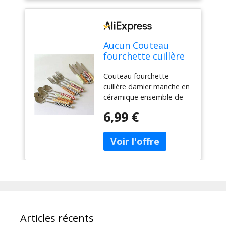
Aucun Couteau
fourchette cuillère
damier manche en
Couteau fourchette
céramique
cuillère damier manche en
ensemble de
céramique ensemble de
couverts vaisselle
couverts vaisselle
occidentale
6,99 €
occidentale fourchette à
fourchette à
Dessert couteau cuillère 3
Dessert couteau
pièces/ensemble
cuillère 3
pièces/ensemble
Articles récents