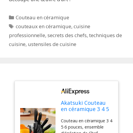
Catégories
Couteau en céramique
Étiquettes
couteaux en céramique
,
cuisine
professionnelle
,
secrets des chefs
,
techniques de
cuisine
,
ustensiles de cuisine
Akatsuki Couteau
en céramique 3 4 5
6 pouces, ensemble
Couteau en céramique 3 4
d'épilation de Chef,
5 6 pouces, ensemble
utilitaire de