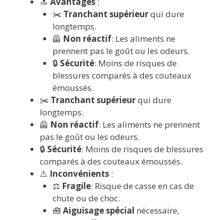
🔝
Avantages
:
✂️
Tranchant supérieur
qui dure
longtemps.
🦺
Non réactif
: Les aliments ne
prennent pas le goût ou les odeurs.
🔒
Sécurité
: Moins de risques de
blessures comparés à des couteaux
émoussés.
✂️
Tranchant supérieur
qui dure
longtemps.
🦺
Non réactif
: Les aliments ne prennent
pas le goût ou les odeurs.
🔒
Sécurité
: Moins de risques de blessures
comparés à des couteaux émoussés.
⚠️
Inconvénients
:
⚖️
Fragile
: Risque de casse en cas de
chute ou de choc.
🧰
Aiguisage spécial
nécessaire,