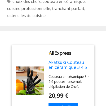
Étiquettes
choix des chefs
,
couteau en céramique
,
cuisine professionnelle
,
tranchant parfait
,
ustensiles de cuisine
Akatsuki Couteau
en céramique 3 4 5
6 pouces, ensemble
Couteau en céramique 3 4
d'épilation de Chef,
5 6 pouces, ensemble
utilitaire de
d'épilation de Chef,
tranchage, lame
utilitaire de tranchage,
noire en zircone,
20,99 €
lame noire en zircone,
support de bloc de
support de bloc de
couteaux, outil de