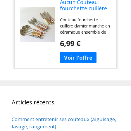
Aucun Couteau
fourchette cuillère
damier manche en
Couteau fourchette
céramique
cuillère damier manche en
ensemble de
céramique ensemble de
couverts vaisselle
couverts vaisselle
occidentale
6,99 €
occidentale fourchette à
fourchette à
Dessert couteau cuillère 3
Dessert couteau
pièces/ensemble
cuillère 3
pièces/ensemble
Articles récents
Comment entretenir ses couteaux (aiguisage,
lavage, rangement)