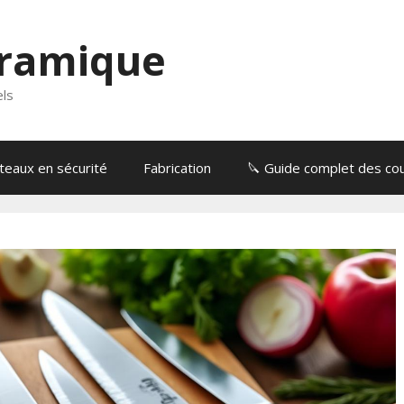
éramique
els
eaux en sécurité
Fabrication
🔪 Guide complet des cou