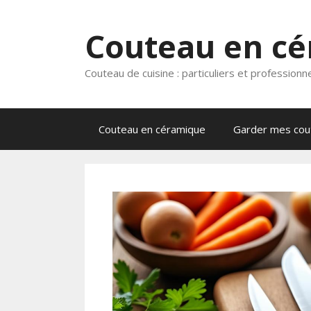
Aller
au
Couteau en c
contenu
Couteau de cuisine : particuliers et professionn
Couteau en céramique
Garder mes cout