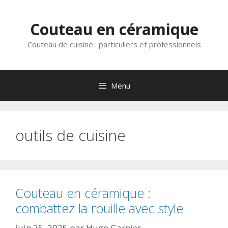
Aller
au
Couteau en céramique
contenu
Couteau de cuisine : particuliers et professionnels
Menu
outils de cuisine
Couteau en céramique :
combattez la rouille avec style
juin 25, 2025
par
Hugo Garnier