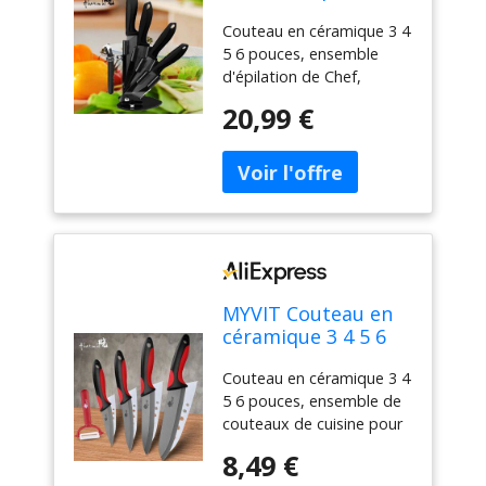
6 pouces, ensemble
Couteau en céramique 3 4
d'épilation de Chef,
5 6 pouces, ensemble
utilitaire de
d'épilation de Chef,
tranchage, lame
utilitaire de tranchage,
noire en zircone,
20,99 €
lame noire en zircone,
support de bloc de
support de bloc de
couteaux, outil de
couteaux, outil de cuisine
cuisine pour
pour légumes et fruits
légumes et fruits
MYVIT Couteau en
céramique 3 4 5 6
pouces, ensemble
Couteau en céramique 3 4
de couteaux de
5 6 pouces, ensemble de
cuisine pour Chef,
couteaux de cuisine pour
lame noire en
Chef, lame noire en
zircone, pour
8,49 €
zircone, pour légumes et
légumes et fruits,