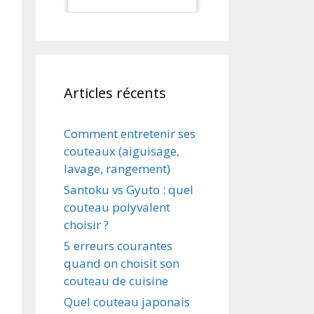
Dessert couteau
cuillère 3
pièces/ensemble
Articles récents
Comment entretenir ses
couteaux (aiguisage,
lavage, rangement)
Santoku vs Gyuto : quel
couteau polyvalent
choisir ?
5 erreurs courantes
quand on choisit son
couteau de cuisine
Quel couteau japonais