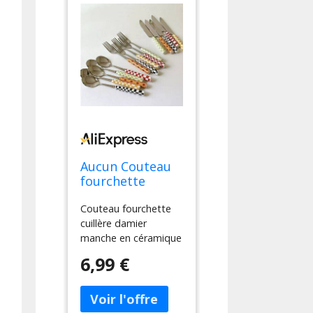
Aucun Couteau
fourchette
cuillère damier
Couteau fourchette
manche en
cuillère damier
céramique
manche en céramique
ensemble de
ensemble de couverts
couverts
6,99 €
vaisselle occidentale
vaisselle
fourchette à Dessert
occidentale
couteau cuillère 3
fourchette à
pièces/ensemble