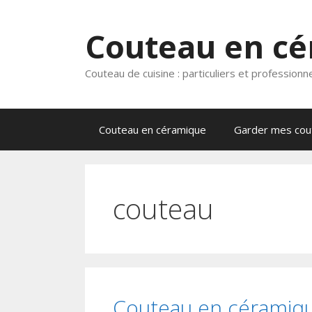
Aller
au
Couteau en c
contenu
Couteau de cuisine : particuliers et professionn
Couteau en céramique
Garder mes cout
couteau
Couteau en céramique