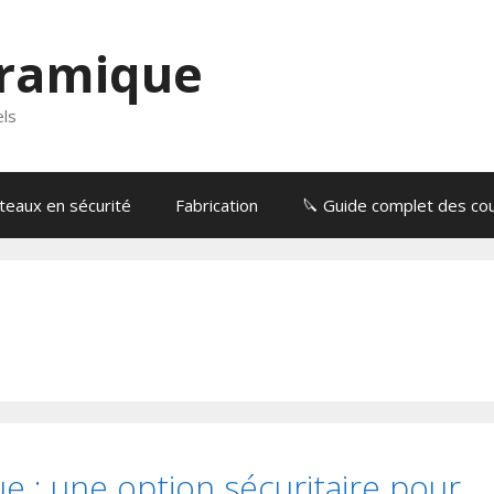
éramique
els
eaux en sécurité
Fabrication
🔪 Guide complet des cou
 : une option sécuritaire pour