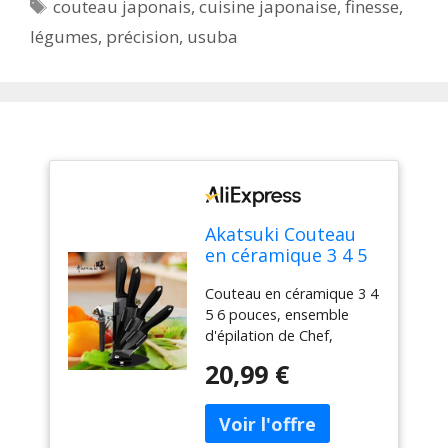
Étiquettes
couteau japonais
,
cuisine japonaise
,
finesse
,
légumes
,
précision
,
usuba
Akatsuki Couteau
en céramique 3 4 5
6 pouces, ensemble
Couteau en céramique 3 4
d'épilation de Chef,
5 6 pouces, ensemble
utilitaire de
d'épilation de Chef,
tranchage, lame
utilitaire de tranchage,
noire en zircone,
20,99 €
lame noire en zircone,
support de bloc de
support de bloc de
couteaux, outil de
couteaux, outil de cuisine
cuisine pour
pour légumes et fruits
légumes et fruits