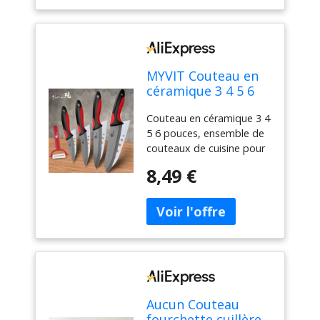
MYVIT Couteau en
céramique 3 4 5 6
pouces, ensemble
Couteau en céramique 3 4
de couteaux de
5 6 pouces, ensemble de
cuisine pour Chef,
couteaux de cuisine pour
lame noire en
Chef, lame noire en
zircone, pour
8,49 €
zircone, pour légumes et
légumes et fruits,
fruits, outil de cuisine
outil de cuisine
Aucun Couteau
fourchette cuillère