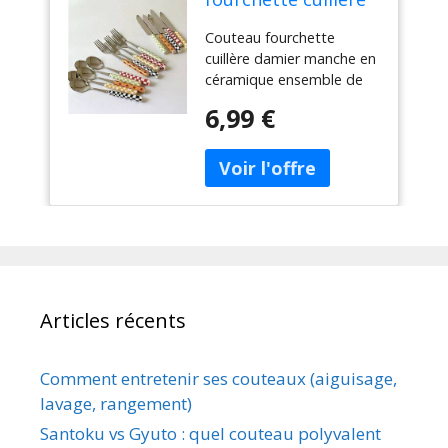
damier manche en
Couteau fourchette
céramique
cuillère damier manche en
ensemble de
céramique ensemble de
couverts vaisselle
couverts vaisselle
occidentale
6,99 €
occidentale fourchette à
fourchette à
Dessert couteau cuillère 3
Dessert couteau
pièces/ensemble
cuillère 3
pièces/ensemble
Articles récents
Comment entretenir ses couteaux (aiguisage,
lavage, rangement)
Santoku vs Gyuto : quel couteau polyvalent