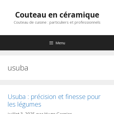
Aller
au
Couteau en céramique
contenu
Couteau de cuisine : particuliers et professionnels
Menu
usuba
Usuba : précision et finesse pour
les légumes
juillet 3, 2025
par
Hugo Garnier