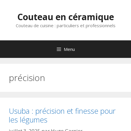
Aller
au
Couteau en céramique
contenu
Couteau de cuisine : particuliers et professionnels
Menu
précision
Usuba : précision et finesse pour
les légumes
juillet 3, 2025
par
Hugo Garnier