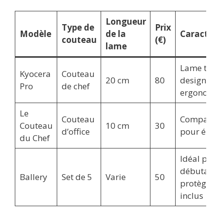
Longueur
Type de
Prix
Modèle
de la
Caractéri
couteau
(€)
lame
Lame tran
Kyocera
Couteau
20 cm
80
design
Pro
de chef
ergonomi
Le
Couteau
Compact, 
Couteau
10 cm
30
d’office
pour éplu
du Chef
Idéal pour
débutants
Ballery
Set de 5
Varie
50
protège-l
inclus