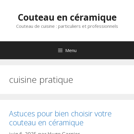
Aller
au
Couteau en céramique
contenu
Couteau de cuisine : particuliers et professionnels
Menu
cuisine pratique
Astuces pour bien choisir votre
couteau en céramique
juin 6, 2025
par
Hugo Garnier