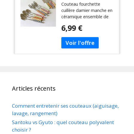
Couteau fourchette
céramique
cuillère damier manche en
ensemble de
céramique ensemble de
couverts vaisselle
couverts vaisselle
occidentale
6,99 €
occidentale fourchette à
fourchette à
Dessert couteau cuillère 3
Dessert couteau
pièces/ensemble
cuillère 3
pièces/ensemble
Articles récents
Comment entretenir ses couteaux (aiguisage,
lavage, rangement)
Santoku vs Gyuto : quel couteau polyvalent
choisir ?