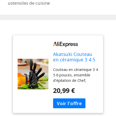
ustensiles de cuisine
Akatsuki Couteau
en céramique 3 4 5
6 pouces, ensemble
Couteau en céramique 3 4
d'épilation de Chef,
5 6 pouces, ensemble
utilitaire de
d'épilation de Chef,
tranchage, lame
utilitaire de tranchage,
noire en zircone,
20,99 €
lame noire en zircone,
support de bloc de
support de bloc de
couteaux, outil de
couteaux, outil de cuisine
cuisine pour
pour légumes et fruits
légumes et fruits