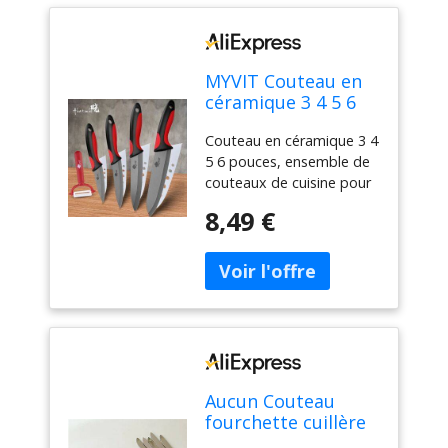
MYVIT Couteau en
céramique 3 4 5 6
pouces, ensemble
Couteau en céramique 3 4
de couteaux de
5 6 pouces, ensemble de
cuisine pour Chef,
couteaux de cuisine pour
lame noire en
Chef, lame noire en
zircone, pour
8,49 €
zircone, pour légumes et
légumes et fruits,
fruits, outil de cuisine
outil de cuisine
Aucun Couteau
fourchette cuillère
damier manche en