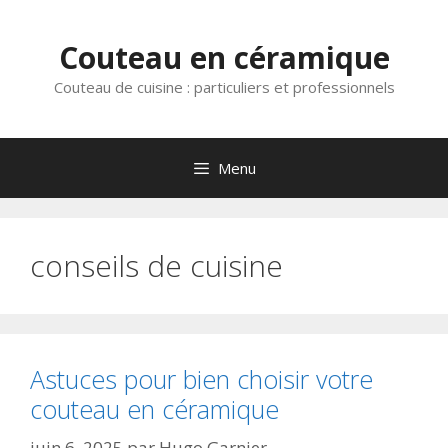
Aller
au
Couteau en céramique
contenu
Couteau de cuisine : particuliers et professionnels
Menu
conseils de cuisine
Astuces pour bien choisir votre
couteau en céramique
juin 6, 2025
par
Hugo Garnier