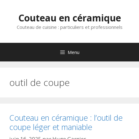
Aller
au
Couteau en céramique
contenu
Couteau de cuisine : particuliers et professionnels
Menu
outil de coupe
Couteau en céramique : l’outil de
coupe léger et maniable
juin 16, 2025
par
Hugo Garnier