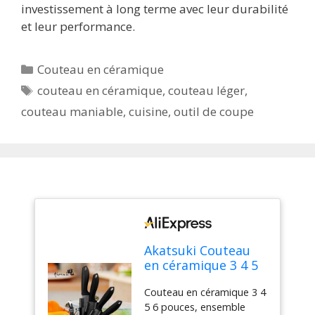
investissement à long terme avec leur durabilité
et leur performance.
Catégories
Couteau en céramique
Étiquettes
couteau en céramique
,
couteau léger
,
couteau maniable
,
cuisine
,
outil de coupe
Akatsuki Couteau
en céramique 3 4 5
6 pouces, ensemble
Couteau en céramique 3 4
d'épilation de Chef,
5 6 pouces, ensemble
utilitaire de