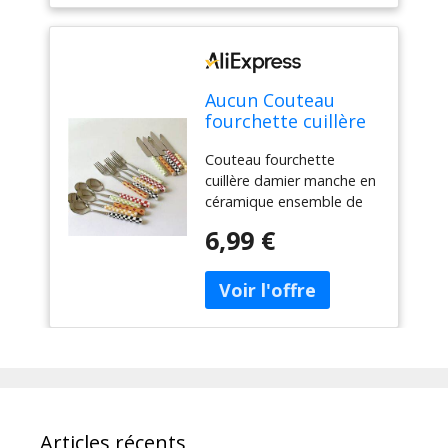
Aucun Couteau
fourchette cuillère
damier manche en
Couteau fourchette
céramique
cuillère damier manche en
ensemble de
céramique ensemble de
couverts vaisselle
couverts vaisselle
occidentale
6,99 €
occidentale fourchette à
fourchette à
Dessert couteau cuillère 3
Dessert couteau
pièces/ensemble
cuillère 3
pièces/ensemble
Articles récents