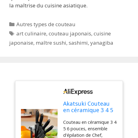
la maîtrise du cuisine asiatique.
Catégories
Autres types de couteau
Étiquettes
art culinaire
,
couteau japonais
,
cuisine
japonaise
,
maître sushi
,
sashimi
,
yanagiba
Akatsuki Couteau
en céramique 3 4 5
6 pouces, ensemble
Couteau en céramique 3 4
d'épilation de Chef,
5 6 pouces, ensemble
utilitaire de
d'épilation de Chef,
tranchage, lame