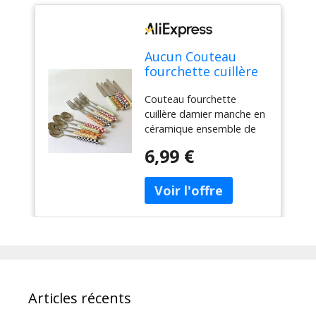
Aucun Couteau
fourchette cuillère
damier manche en
Couteau fourchette
céramique
cuillère damier manche en
ensemble de
céramique ensemble de
couverts vaisselle
couverts vaisselle
occidentale
6,99 €
occidentale fourchette à
fourchette à
Dessert couteau cuillère 3
Dessert couteau
pièces/ensemble
cuillère 3
pièces/ensemble
Articles récents