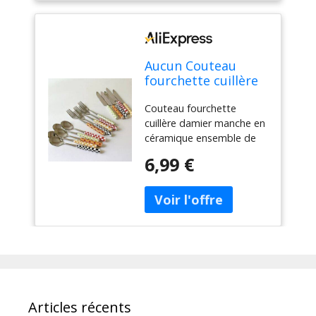
Aucun Couteau
fourchette cuillère
damier manche en
Couteau fourchette
céramique
cuillère damier manche en
ensemble de
céramique ensemble de
couverts vaisselle
couverts vaisselle
occidentale
6,99 €
occidentale fourchette à
fourchette à
Dessert couteau cuillère 3
Dessert couteau
pièces/ensemble
cuillère 3
pièces/ensemble
Articles récents