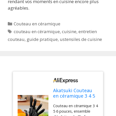
rendant vos moments en cuisine encore plus
agréables.
Catégories
Couteau en céramique
Étiquettes
couteau en céramique
,
cuisine
,
entretien
couteau
,
guide pratique
,
ustensiles de cuisine
Akatsuki Couteau
en céramique 3 4 5
6 pouces, ensemble
Couteau en céramique 3 4
d'épilation de Chef,
5 6 pouces, ensemble
utilitaire de