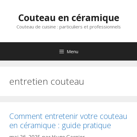
Aller
au
Couteau en céramique
contenu
Couteau de cuisine : particuliers et professionnels
Menu
entretien couteau
Comment entretenir votre couteau
en céramique : guide pratique
mai 26, 2025
par
Hugo Garnier