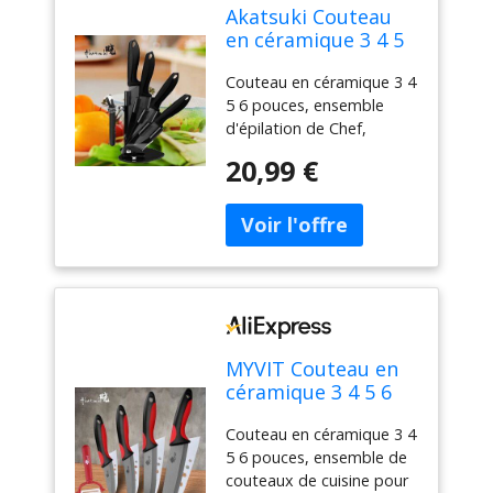
Akatsuki Couteau
en céramique 3 4 5
6 pouces, ensemble
Couteau en céramique 3 4
d'épilation de Chef,
5 6 pouces, ensemble
utilitaire de
d'épilation de Chef,
tranchage, lame
utilitaire de tranchage,
noire en zircone,
20,99 €
lame noire en zircone,
support de bloc de
support de bloc de
couteaux, outil de
couteaux, outil de cuisine
cuisine pour
pour légumes et fruits
légumes et fruits
MYVIT Couteau en
céramique 3 4 5 6
pouces, ensemble
Couteau en céramique 3 4
de couteaux de
5 6 pouces, ensemble de
cuisine pour Chef,
couteaux de cuisine pour
lame noire en