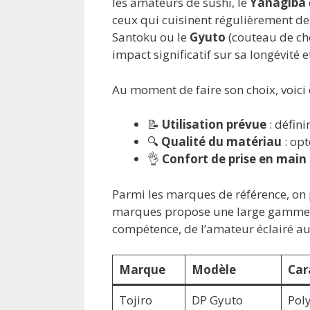
les amateurs de sushi, le
Yanagiba
ceux qui cuisinent régulièrement de
Santoku ou le
Gyuto
(couteau de che
impact significatif sur sa longévité 
Au moment de faire son choix, voici 
📝
Utilisation prévue
: défini
🔍
Qualité du matériau
: opt
👌
Confort de prise en main
Parmi les marques de référence, on 
marques propose une large gamme d
compétence, de l’amateur éclairé au
Marque
Modèle
Car
Tojiro
DP Gyuto
Poly