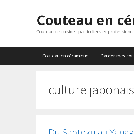
Aller
au
Couteau en c
contenu
Couteau de cuisine : particuliers et professionn
Couteau en céramique
Garder mes cout
culture japonai
Du Santoku au Yanagi