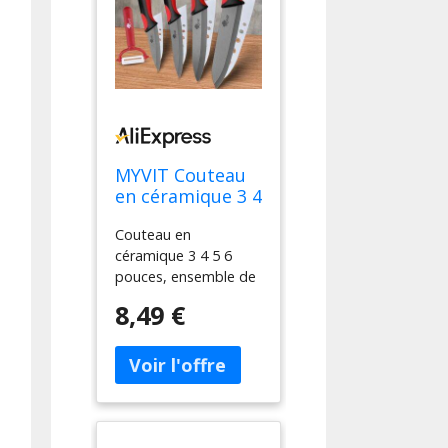
MYVIT Couteau
en céramique 3 4
5 6 pouces,
Couteau en
ensemble de
céramique 3 4 5 6
couteaux de
pouces, ensemble de
cuisine pour
couteaux de cuisine
Chef, lame noire
8,49 €
pour Chef, lame noire
en zircone, pour
en zircone, pour
légumes et
légumes et fruits,
fruits, outil de
outil de cuisine
cuisine