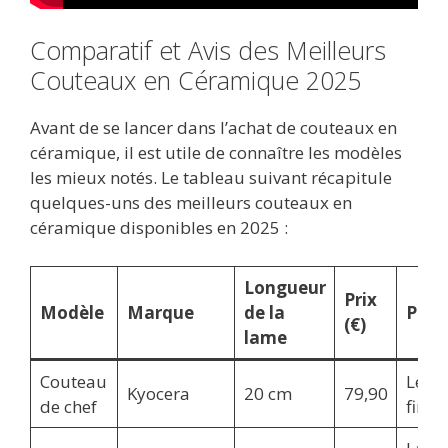
Comparatif et Avis des Meilleurs
Couteaux en Céramique 2025
Avant de se lancer dans l’achat de couteaux en
céramique, il est utile de connaître les modèles
les mieux notés. Le tableau suivant récapitule
quelques-uns des meilleurs couteaux en
céramique disponibles en 2025 :
Longueur
Prix
Modèle
Marque
de la
Parti
(€)
lame
Couteau
Léger
Kyocera
20 cm
79,90
de chef
fine