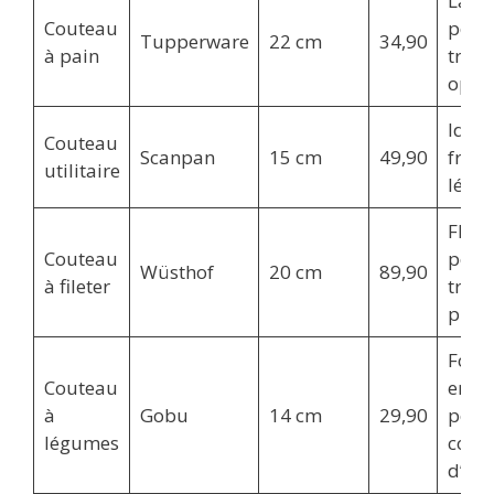
Lame
Couteau
pour
Tupperware
22 cm
34,90
à pain
tran
opti
Idéal
Couteau
Scanpan
15 cm
49,90
fruits
utilitaire
légu
Flexi
Couteau
pour
Wüsthof
20 cm
89,90
à fileter
tran
préci
Form
Couteau
ergo
à
Gobu
14 cm
29,90
pour
légumes
confo
d’uti