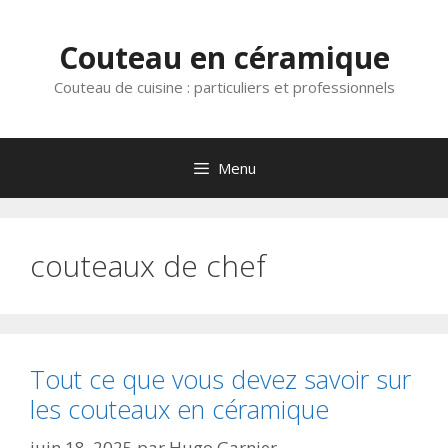
Aller
au
Couteau en céramique
contenu
Couteau de cuisine : particuliers et professionnels
Menu
couteaux de chef
Tout ce que vous devez savoir sur
les couteaux en céramique
juin 18, 2025
par
Hugo Garnier