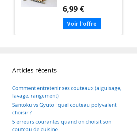
couverts vaisselle
occidentale
6,99 €
occidentale fourchette à
fourchette à
Dessert couteau cuillère 3
Dessert couteau
pièces/ensemble
cuillère 3
pièces/ensemble
Articles récents
Comment entretenir ses couteaux (aiguisage,
lavage, rangement)
Santoku vs Gyuto : quel couteau polyvalent
choisir ?
5 erreurs courantes quand on choisit son
couteau de cuisine