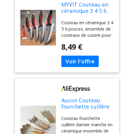
MYVIT Couteau en
céramique 3 4 5 6
pouces, ensemble
Couteau en céramique 3 4
de couteaux de
5 6 pouces, ensemble de
cuisine pour Chef,
couteaux de cuisine pour
lame noire en
Chef, lame noire en
zircone, pour
8,49 €
zircone, pour légumes et
légumes et fruits,
fruits, outil de cuisine
outil de cuisine
Aucun Couteau
fourchette cuillère
damier manche en
Couteau fourchette
céramique
cuillère damier manche en
ensemble de
céramique ensemble de
couverts vaisselle