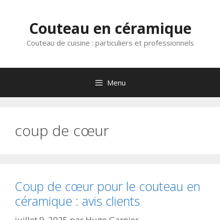
Aller
au
Couteau en céramique
contenu
Couteau de cuisine : particuliers et professionnels
Menu
coup de cœur
Coup de cœur pour le couteau en
céramique : avis clients
juillet 9, 2025
par
Hugo Garnier