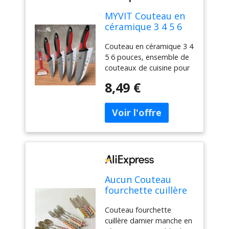
MYVIT Couteau en
céramique 3 4 5 6
pouces, ensemble
Couteau en céramique 3 4
de couteaux de
5 6 pouces, ensemble de
cuisine pour Chef,
couteaux de cuisine pour
lame noire en
Chef, lame noire en
zircone, pour
8,49 €
zircone, pour légumes et
légumes et fruits,
fruits, outil de cuisine
outil de cuisine
Aucun Couteau
fourchette cuillère
damier manche en
Couteau fourchette
céramique
cuillère damier manche en
ensemble de