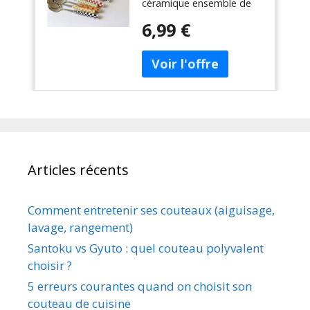
céramique ensemble de
couverts vaisselle
couverts vaisselle
occidentale
6,99 €
occidentale fourchette à
fourchette à
Dessert couteau cuillère 3
Dessert couteau
pièces/ensemble
cuillère 3
pièces/ensemble
Articles récents
Comment entretenir ses couteaux (aiguisage,
lavage, rangement)
Santoku vs Gyuto : quel couteau polyvalent
choisir ?
5 erreurs courantes quand on choisit son
couteau de cuisine