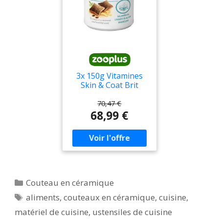
3x 150g Vitamines
Skin & Coat Brit
Aliment
complémentaire
70,47 €
pour chiens
68,99 €
Catégories
Couteau en céramique
Étiquettes
aliments
,
couteaux en céramique
,
cuisine
,
matériel de cuisine
,
ustensiles de cuisine