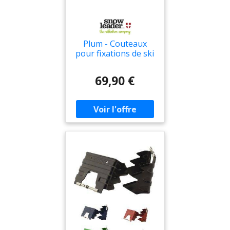
Plum - Couteaux
pour fixations de ski
de randonnée -
Couteaux Plum pour
69,90 €
Homme - Taille 100
mm