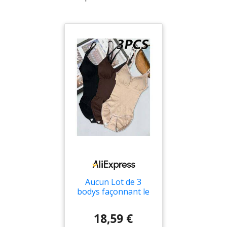
Aucun Lot de 3
bodys façonnant le
corps de couleur
unie, conçus pour
18,59 €
soulever les bras, ils