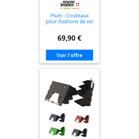
Plum - Couteaux
pour fixations de ski
de randonnée -
Couteaux Plum pour
69,90 €
Homme - Taille 90
mm