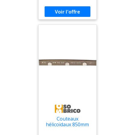
sont livrés avec des
culottes assorties,
adaptés à toutes les
saisons
Couteaux
hélicoïdaux 850mm
pour HL 850 -