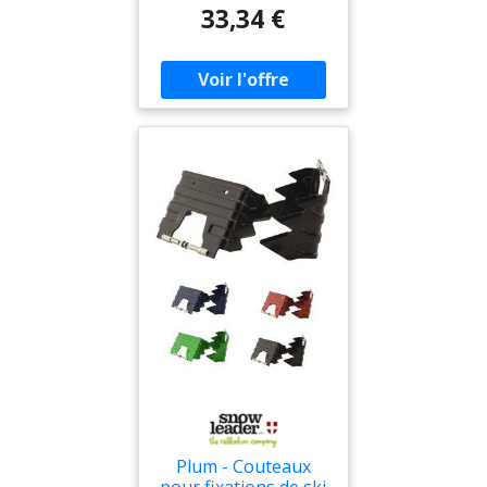
FESTOOL - 484515
33,34 €
Plum - Couteaux
pour fixations de ski