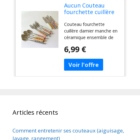
Aucun Couteau
fourchette cuillère
damier manche en
Couteau fourchette
céramique
cuillère damier manche en
ensemble de
céramique ensemble de
couverts vaisselle
couverts vaisselle
occidentale
6,99 €
occidentale fourchette à
fourchette à
Dessert couteau cuillère 3
Dessert couteau
pièces/ensemble
cuillère 3
pièces/ensemble
Articles récents
Comment entretenir ses couteaux (aiguisage,
lavage, rangement)