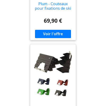
Plum - Couteaux
pour fixations de ski
de randonnée -
Couteaux Plum pour
69,90 €
Homme - Taille 110
mm