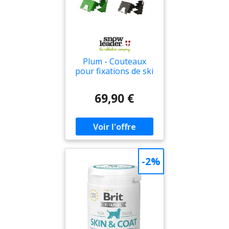
Plum - Couteaux
pour fixations de ski
de randonnée -
Couteaux Plum pour
69,90 €
Homme - Taille 80
mm
-2%