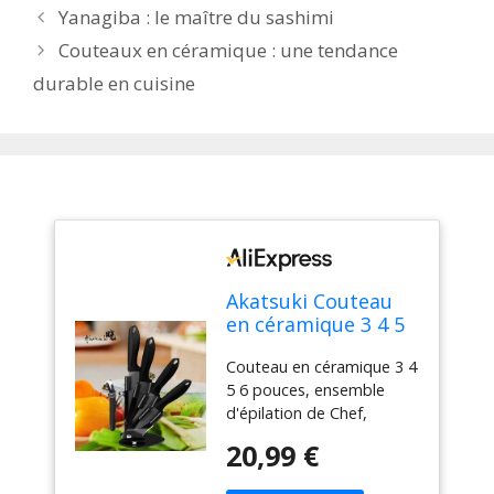
Yanagiba : le maître du sashimi
Couteaux en céramique : une tendance
durable en cuisine
Akatsuki Couteau
en céramique 3 4 5
6 pouces, ensemble
Couteau en céramique 3 4
d'épilation de Chef,
5 6 pouces, ensemble
utilitaire de
d'épilation de Chef,
tranchage, lame
utilitaire de tranchage,
noire en zircone,
20,99 €
lame noire en zircone,
support de bloc de
support de bloc de
couteaux, outil de